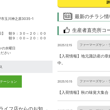
詳
最新のチラシ情
茅野市玉川神之原3035-1
生産者直売所コ
日】 朝９：３０～２０：００
朝９：００～２０：００
ファーマーズサン・
2025.12.15
かの水曜日
ください
【入荷情報】地元諏訪産の章
中。
ス
ファーマーズサン・
テーション
2025.10.15
【入荷情報】秋の味覚大集合
・ライフ店からのお知