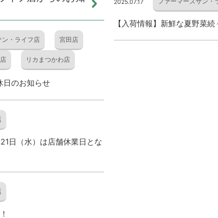
ファーマーズサン・
2025.07.17
【入荷情報】新鮮な夏野菜続
サン・ライフ店
宮田店
店
リカまつかわ店
休日のお知らせ
店
21日（水）は店舗休業日とな
店
催！