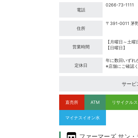
0266-73-1111
電話
〒391-0011 
住所
【月曜日～土曜
営業時間
【日曜日】 
年に数回いずれ
定休日
※店舗にご確認
サービ
直売所
ATM
リサイクルス
マイナスイオン水
ファーマーズ サン