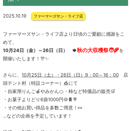
2025.10.19
ファーマーズサン・ライフ店
ファーマーズサン・ライフ店より日頃のご愛顧に感謝をこ
めて、
秋の大収穫祭🧑‍🌾
10月24日（金）～26日（日）
🍁
を
開催いたします！🎊✨
さらに、
10月25日（土）・26日（日）9：00～16：00
店
頭テント村（特設コーナー）🎪にて
・自家用りんご🍎やみかん🍊・柿など特価品の販売🛒
・お菓子よりどり6袋1000円🍪🍫🍭
・その他お買い得品を多数ご用意！👀
…などの企画を予定しています！