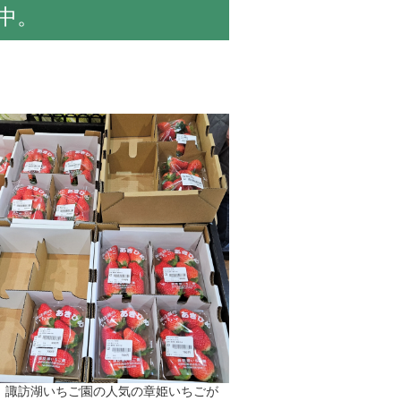
中。
】諏訪湖いちご園の人気の章姫いちごが