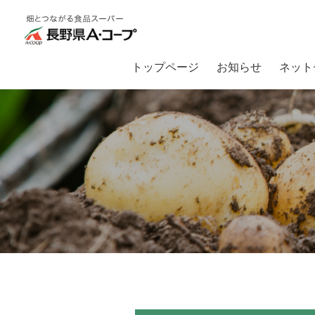
トップページ
お知らせ
ネット
トップ
畑とつながるA・コープ
【入荷情報】地元諏訪産の章姫いちご、サン