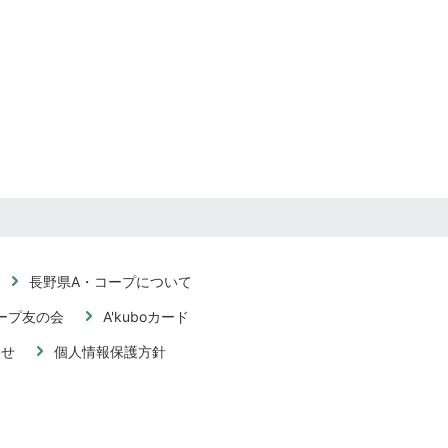
長野県A・コープについて
ープ友の会
A'kuboカード
わせ
個人情報保護方針