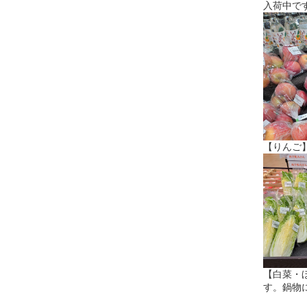
入荷中で
【りんご
【白菜・
す。鍋物