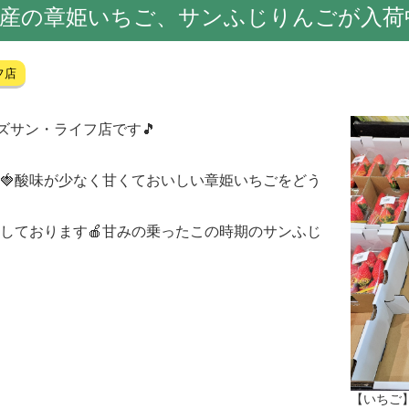
訪産の章姫いちご、サンふじりんごが入荷
フ店
ズサン・ライフ店です🎵
🍓酸味が少なく甘くておいしい章姫いちごをどう
しております🍎甘みの乗ったこの時期のサンふじ
【いちご