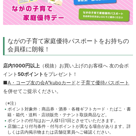
ながの子育て家庭優待パスポートをお持ちの
会員様に朗報！
店内1000円以上
（税抜）お買い上げのお客様へ 友の会ポ
イント
50ポイント
をプレゼント！
■
A・コープ友の会
A❜kuboカード
と
子育て優待パスポート
を併せてご提示ください。
（※注）
ポイント対象外：商品券・酒券・各種ギフトカード・たばこ・書
籍・箱代・送料・店頭販売・テナント取扱商品など。
ポイントの付与はお一人様1日1回とさせていただきます。
店舗により付与条件・付与ポイントが異なる場合があります。詳
しくは店内掲示物または店舗従業員へご確認ください。