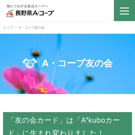
トップ
A・コープ友の会
A・コープ友の会
「友の会カード」は「
A❜kuboカー
ド」に生まれ変わりました！