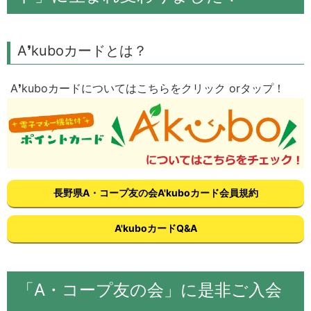
A❜kuboカードとは？
A❜kuboカードについてはこちらをクリック orタップ！
⾧野県A・コープ友の会A'kuboカード会員規約
A'kuboカードQ&A
「A・コープ友の会」に是非ご入会