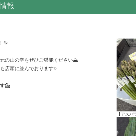
情報
🌞
地元の山の幸をぜひご堪能ください⛰
も店頭に並んでおります✨
す💁
【アスパ