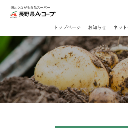
トップページ
お知らせ
ネット
トップ
畑とつながるA・コープ
【入荷情報】旬の野菜入荷！