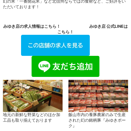
幻の米「一番開花米」など北信州ならではの食材など、ご好評をい
ただいております！
みゆき店の求人情報はこちら！ みゆき店 公式LINEは
こちら！
地元の新鮮な野菜などのほか加
飯山市内の養豚農家のみで生産
工品も取り揃えております
された幻の銘柄豚『みゆきポー
ク』