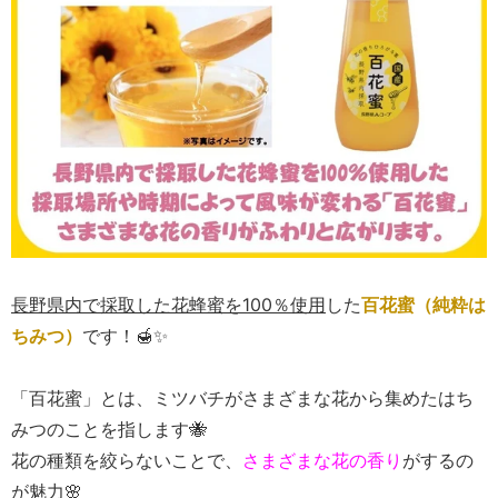
長野県内で採取した花蜂蜜を100％使用
した
百花蜜（純粋は
ちみつ）
です！🍯✨
「百花蜜」とは、ミツバチがさまざまな花から集めたはち
みつのことを指します🐝
花の種類を絞らないことで、
さまざまな花の香り
がするの
が魅力🌸