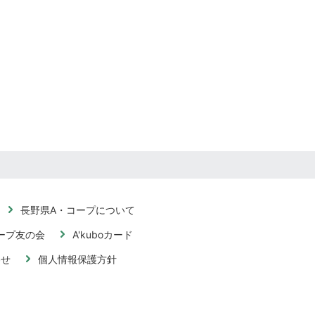
長野県A・コープについて
ープ友の会
A'kuboカード
わせ
個人情報保護方針