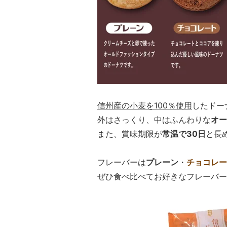
信州産の小麦を100％使用
したドー
外はさっくり、中はふんわりな
オー
また、賞味期限が
常温で30日
と長
フレーバーは
プレーン
・
チョコレー
ぜひ食べ比べてお好きなフレーバー