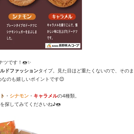
ナツです！🍩✨
ルドファッション
タイプ。見た目ほど重たくないので、そのま
めなのも嬉しいポイントです😊
ト
・
シナモン
・
キャラメル
の4種類。
を探してみてくださいね♪🍩