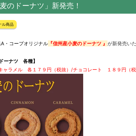
小麦のドーナツ」新発売！
ナル商品
県A・コープオリジナル
『
信州産小麦のドーナツ
』
が新発売いた
ドーナツ 各種】
ャラメル 各１７９円（税抜）/
チョコレート １８９
円（税