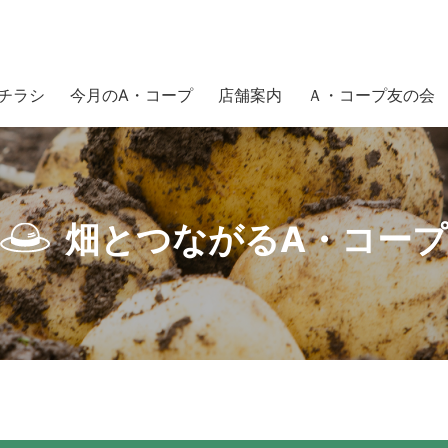
チラシ
今月のA・コープ
店舗案内
Ａ・コープ友の会
白毛餅』が入荷中
畑とつながるA・コープ