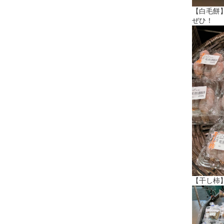
【白毛餅
ぜひ！
【干し柿