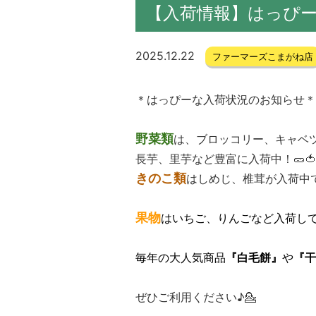
【入荷情報】はっぴ
2025.12.22
ファーマーズこまがね店
＊はっぴーな入荷状況のお知らせ＊
野菜類
は、ブロッコリー、キャベ
長芋、里芋など豊富に入荷中！🥒🍅
きのこ類
はしめじ、椎茸が入荷中で
果物
はいちご、りんごなど入荷してい
毎年の大人気商品
『白毛餅』
や
『干
ぜひご利用ください♪💁