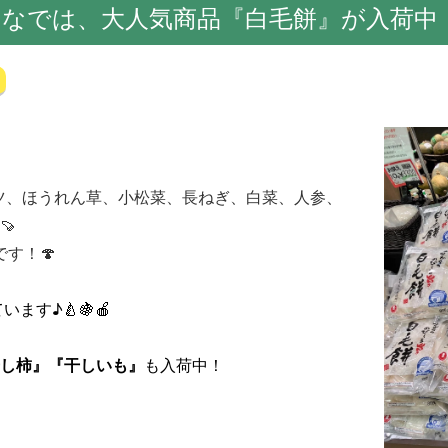
ーなでは、大人気商品『白毛餅』が入荷中
ツ、ほうれん草、小松菜、長ねぎ、白菜、人参、
🍠
す！🍄
ます♪🍐🍇🍎
し柿』『干しいも』
も入荷中！