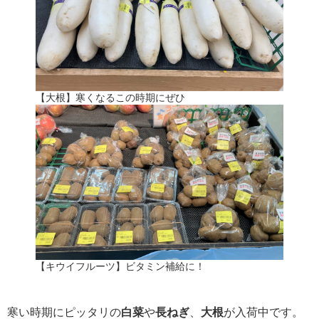
【大根】寒くなるこの時期にぜひ
【キウイフルーツ】ビタミン補給に！
寒い時期にピッタリの
白菜
や
長ねぎ
、
大根
が入荷中です。