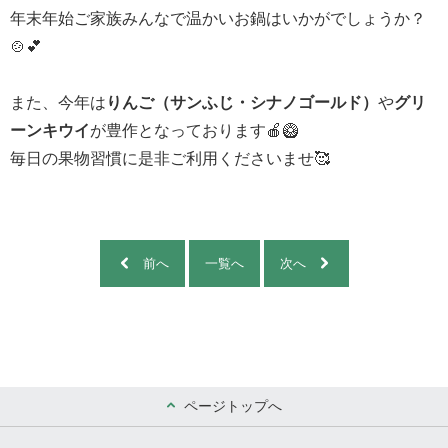
年末年始ご家族みんなで温かいお鍋はいかがでしょうか？
🍲💕
また、今年は
りんご（サンふじ・シナノゴールド）
や
グリ
ーンキウイ
が豊作となっております🍎🥝
毎日の果物習慣に是非ご利用くださいませ🥰
前へ
一覧へ
次へ
ページトップへ