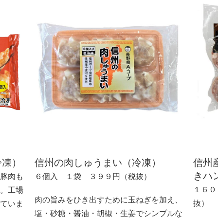
冷凍）
信州の肉しゅうまい（冷凍）
信州
きハ
豚肉も
６個入 １袋 ３９９円（税抜）
１６０
。工場
肉の旨みをひき出すために玉ねぎを加え、
抜）
ていま
塩・砂糖・醤油・胡椒・生姜でシンプルな