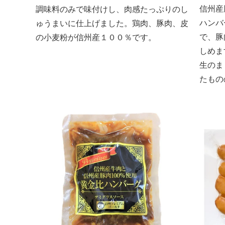
信州産
調味料のみで味付けし、肉感たっぷりのし
ハンバ
ゅうまいに仕上げました。鶏肉、豚肉、皮
で、豚
の小麦粉が信州産１００％です。
しめま
生のま
たもの