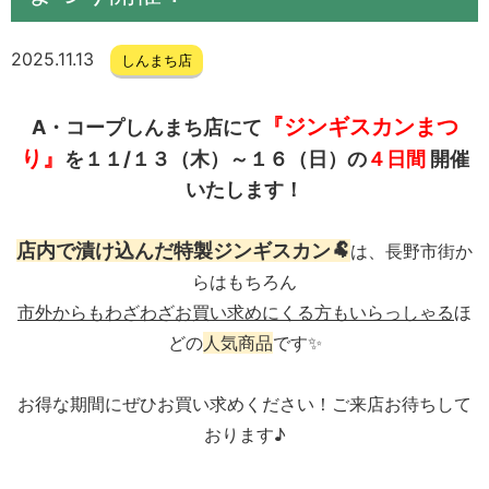
2025.11.13
しんまち店
『ジンギスカンまつ
A・コープしんまち店にて
り』
を１１
/１３
（木）～１６（日）の
４
日間
開催
いたします！
店内で漬け込んだ特製ジンギスカン🐏
は、長野市街か
らはもちろん
市外からもわざわざお買い求めにくる方もいらっしゃる
ほ
どの
人気商品
です✨
お得な期間にぜひお買い求めください！ご来店お待ちして
おります♪