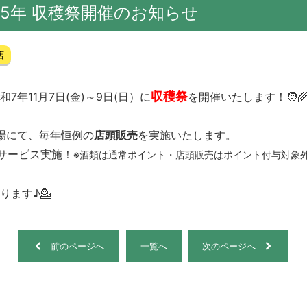
25年 収穫祭開催のお知らせ
店
収穫祭
年11月7日(金)～9日(日）に
を開催いたします！🧑‍🌾
車場にて、毎年恒例の
店頭販売
を実施いたします。
サービス実施！
※酒類は通常ポイント・店頭販売はポイント付与対象
ます♪💁
前のページへ
一覧へ
次のページへ