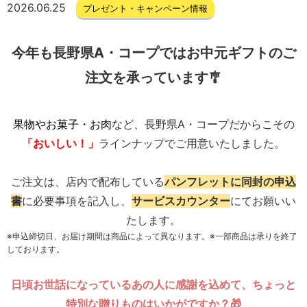
2026.06.25
プレゼント・キャンペーン情報
今年も長野県A・コープではお中元ギフトのご
注文を承っています🎐
果物やお菓子・お肉
など、長野県A・コープだからこその
「おいしい！」
ラインナップでご用意いたしました。
ご注文
は、店内で配布している
パンフレットに同封の申込
書
に必要事項を記入し、
サービスカウンター
にてお願いい
たします。
※申込締切日、お届け期間は商品によって異なります。※一部商品は承りを終了
しております。
日頃お世話になっているあの人に感謝を込めて、ちょっと
特別な贈りものはいかがですか？🎁