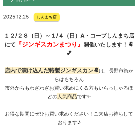
2025.12.25
しんまち店
１２/２８（日）～１/４（日）
A・コープしんまち店
『ジンギスカンまつり』
にて
開催いたします！🐏
💕
店内で漬け込んだ特製ジンギスカン🐏
は、長野市街か
らはもちろん
市外からもわざわざお買い求めにくる方もいらっしゃる
ほ
どの
人気商品
です✨
お得な期間にぜひお買い求めください！ご来店お待ちして
おります♪