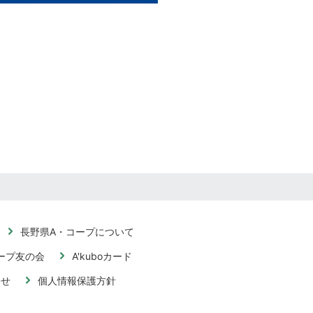
長野県A・コープについて
ープ友の会
A'kuboカード
わせ
個人情報保護方針