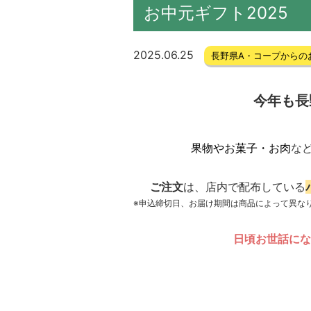
お中元ギフト2025
2025.06.25
長野県A・コープからの
今年も長
果物やお菓子・お肉
な
ご注文
は、店内で配布している
※申込締切日、お届け期間は商品によって異な
日頃お世話にな