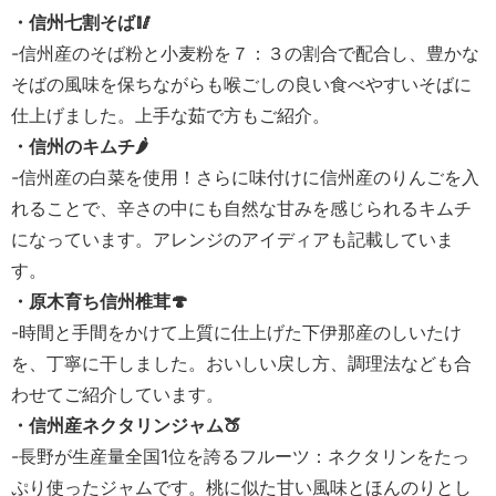
・信州七割そば🥢
-信州産のそば粉と小麦粉を７：３の割合で配合し、豊かな
そばの風味を保ちながらも喉ごしの良い食べやすいそばに
仕上げました。上手な茹で方もご紹介。
・信州のキムチ🌶️
-信州産の白菜を使用！さらに味付けに信州産のりんごを入
れることで、辛さの中にも自然な甘みを感じられるキムチ
になっています。アレンジのアイディアも記載していま
す。
・原木育ち信州椎茸🍄
-時間と手間をかけて上質に仕上げた下伊那産のしいたけ
を、丁寧に干しました。おいしい戻し方、調理法なども合
わせてご紹介しています。
・信州産ネクタリンジャム🍑
-長野が生産量全国1位を誇るフルーツ：ネクタリンをたっ
ぷり使ったジャムです。桃に似た甘い風味とほんのりとし