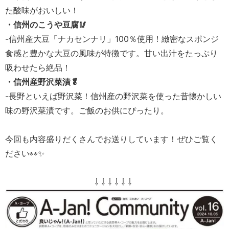
た酸味がおいしい！
・信州のこうや豆腐🥢
-信州産大豆「ナカセンナリ」100％使用！緻密なスポンジ
食感と豊かな大豆の風味が特徴です。甘い出汁をたっぷり
吸わせたら絶品！
・信州産野沢菜漬🥬
-長野といえば野沢菜！信州産の野沢菜を使った昔懐かしい
味の野沢菜漬です。ご飯のお供にぴったり。
今回も内容盛りだくさんでお送りしています！ぜひご覧く
ださい👀✨
⇩ ⇩ ⇩ ⇩ ⇩ ⇩