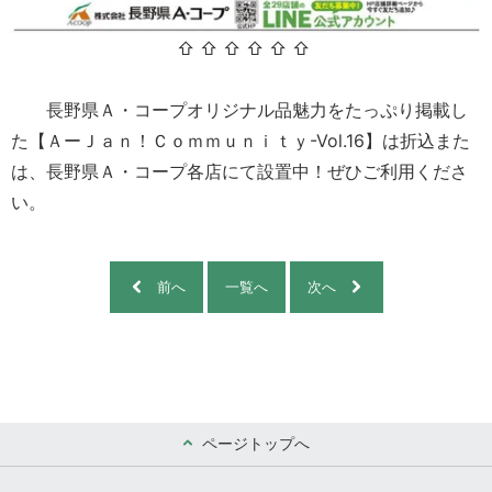
⇧ ⇧ ⇧ ⇧ ⇧ ⇧
長野県Ａ・コープオリジナル品魅力をたっぷり掲載し
た【ＡーＪａｎ！Ｃｏｍｍｕｎｉｔｙ-Vol.16】は折込また
は、長野県Ａ・コープ各店にて設置中！ぜひご利用くださ
い。
前へ
一覧へ
次へ
ページトップへ