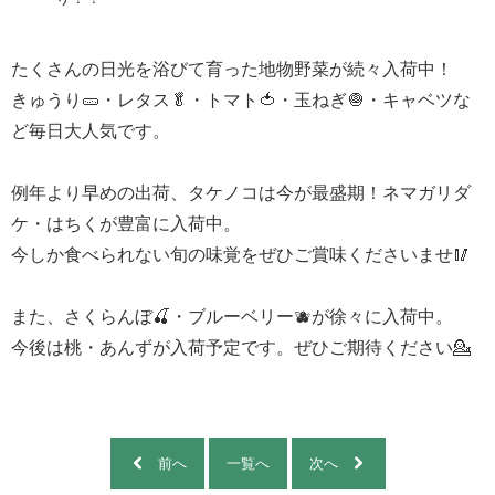
たくさんの日光を浴びて育った地物野菜が続々入荷中！
きゅうり🥒・レタス🥬・トマト🍅・玉ねぎ🧅・キャベツな
ど毎日大人気です。
例年より早めの出荷、タケノコは今が最盛期！ネマガリダ
ケ・はちくが豊富に入荷中。
今しか食べられない旬の味覚をぜひご賞味くださいませ🥢
また、さくらんぼ🍒・ブルーベリー🫐が徐々に入荷中。
今後は桃・あんずが入荷予定です。ぜひご期待ください💁
前へ
一覧へ
次へ