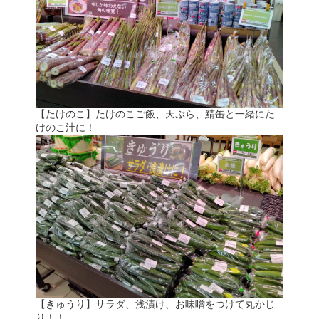
【たけのこ】たけのこご飯、天ぷら、鯖缶と一緒にた
けのこ汁に！
【きゅうり】サラダ、浅漬け、お味噌をつけて丸かじ
り！！