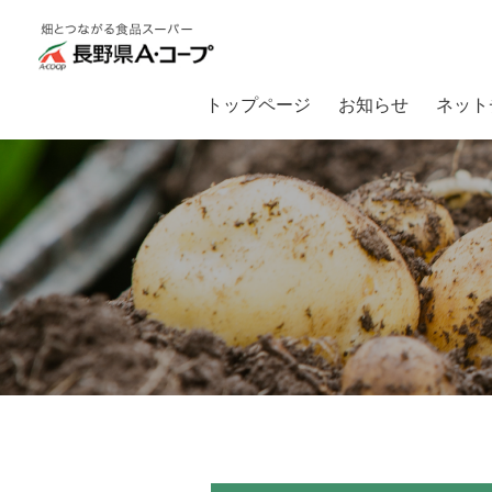
トップページ
お知らせ
ネット
トップ
畑とつながるA・コープ
【入荷情報】梅雨明けが待ち遠しい今日この