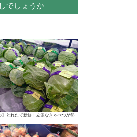
しでしょうか
つ】とれたて新鮮！立派なきゃべつが勢
！