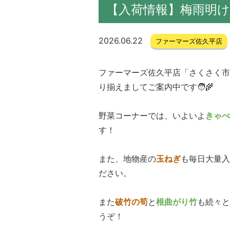
【入荷情報】梅雨明
2026.06.22
ファーマーズ佐久平店
ファーマーズ佐久平店「さくさく市
り揃えましてご案内中です🧑‍🌾
野菜コーナーでは、いよいよ
きゃべ
す！
また、地物産の
玉ねぎ
も毎日大量入
ださい。
また
破竹の筍
と
根曲がり竹
も続々と
うぞ！