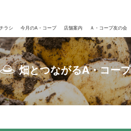
チラシ
今月のA・コープ
店舗案内
Ａ・コープ友の会
頃、いかがお過ごしでしょうか
畑とつながるA・コープ