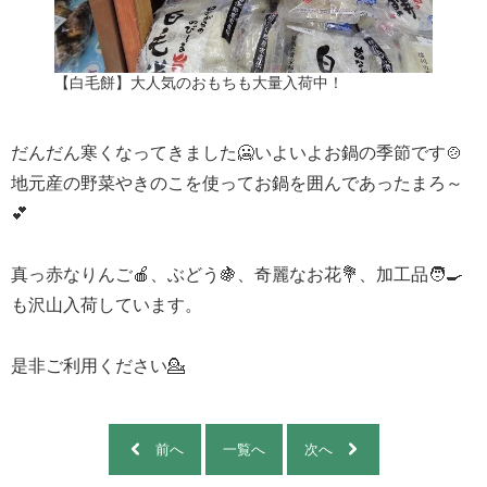
【白毛餅】大人気のおもちも大量入荷中！
だんだん寒くなってきました🥶いよいよお鍋の季節です🍲
地元産の野菜やきのこを使ってお鍋を囲んであったまろ～
💕
真っ赤なりんご🍎、ぶどう🍇、奇麗なお花💐、加工品🧑‍🍳
も沢山入荷しています。
是非ご利用ください💁
前へ
一覧へ
次へ