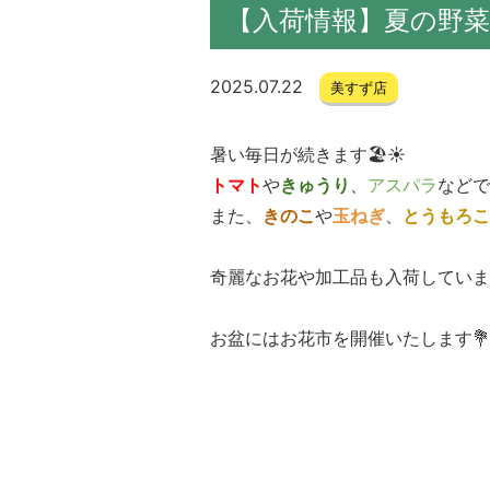
【入荷情報】夏の野菜
2025.07.22
美すず店
暑い毎日が続きます🏖️☀️
トマト
や
きゅうり
、
アスパラ
などで
また、
きのこ
や
玉ねぎ
、
とうもろこ
奇麗なお花や加工品も入荷していま
お盆にはお花市を開催いたします💐