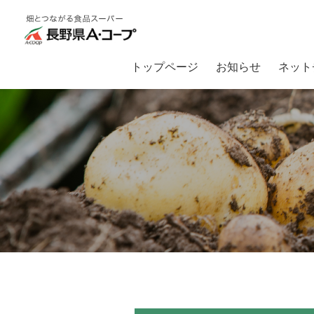
トップページ
お知らせ
ネット
トップ
畑とつながるA・コープ
【入荷情報】夏の野菜が毎日沢山入荷中！！