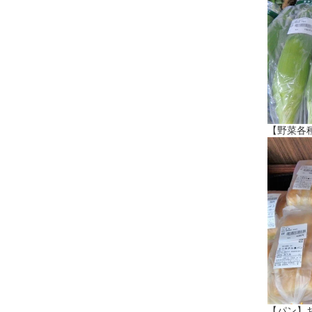
【野菜各
【パン】