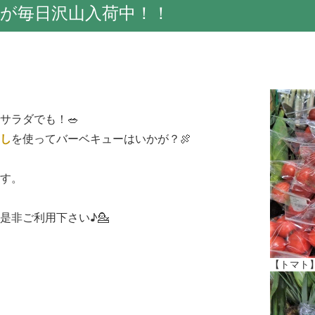
が毎日沢山入荷中！！
サラダでも！🥗
し
を使ってバーベキューはいかが？🍖
す。
是非ご利用下さい♪💁
【トマト