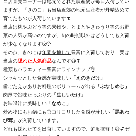
当店直売コーナーは地元でとれた農産物が毎日入荷してい
ますが、「きのこ」も当店近郊の地元生産者が丹精込めて
育てたものが入荷しています🍄
当店は桃やぶどう等の果物や、とまとやきゅうり等のお野
菜の人気が高いのですが、旬の時期以外はどうしても入荷
が少なくなります🥲💦
その点、きのこは
年間を通して
豊富に入荷しており、実は
当店の
隠れた人気商品
なんです😉❣
種類もバラエティー豊富にラインナップ👌
シャキッとした食感が美味しい
「えのきだけ」
歯ごたえがありお料理のボリュームが出る
「ぶなしめじ」
肉厚で旨味たっぷりの
「生しいたけ」
お味噌汁に美味しい
「なめこ」
炒め物にもお鍋にも◎コリコリした食感が珍しい
「黒あわ
び茸」
が入荷しています。
どれも採れたてを出荷していますので、鮮度抜群！😋💕ぜ