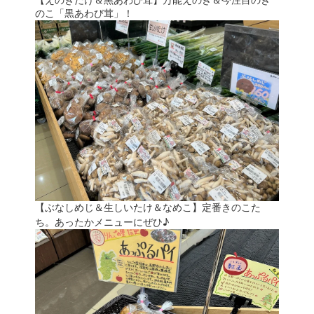
のこ「黒あわび茸」！
【ぶなしめじ＆生しいたけ＆なめこ】定番きのこた
ち。あったかメニューにぜひ♪