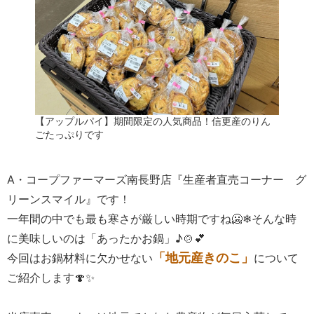
【アップルパイ】期間限定の人気商品！信更産のりん
ごたっぷりです
A・コープファーマーズ南長野店『生産者直売コーナー グ
リーンスマイル』です！
一年間の中でも最も寒さが厳しい時期ですね🥶❄そんな時
に美味しいのは「あったかお鍋」♪🍲💕
「地元産きのこ」
今回はお鍋材料に欠かせない
について
ご紹介します🍄✨