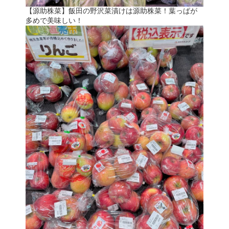
【源助株菜】飯田の野沢菜漬けは源助株菜！葉っぱが
多めで美味しい！