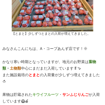
【とまと】少しずつとまとの入荷が増えてきました。
みなさんこんにちは、A・コープあんず店です！🌞
かなり寒い時期となっていますが、地元のお野菜は
葉物
類
・
土物類
中心にまだまだ入荷しています🥬🍠
また施設栽培の
とまと
の入荷量が少しずつ増えてきました
🍅
果物は貯蔵された
キウイフルーツ
・
サンふじりんご
が入荷
しています🥝🍎