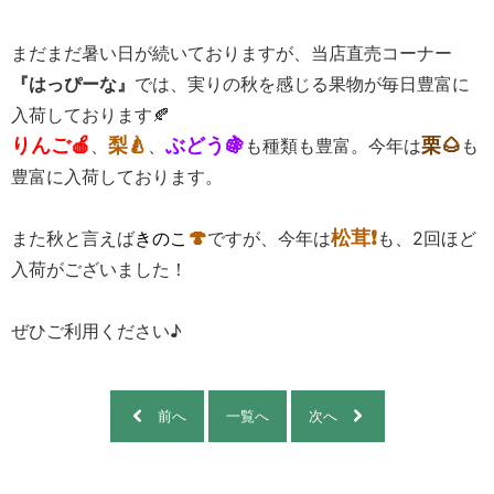
まだまだ暑い日が続いておりますが、当店直売コーナー
『はっぴーな』
では、実りの秋を感じる果物が毎日豊富に
入荷しております🍂
りんご🍎
梨🍐
ぶどう🍇
栗🌰
、
、
も種類も豊富。今年は
も
豊富に入荷しております。
🍄
松茸❗
また秋と言えば
きのこ
ですが、今年は
も、2回ほど
入荷がございました！
ぜひご利用ください♪
前へ
一覧へ
次へ