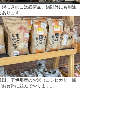
】鍋にきのこは必需品、鍋以外にも用途
ろあります。
飯田、下伊那産のお米（コシヒカリ・風
がお買得に並んでおります。