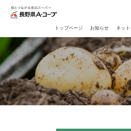
トップページ
お知らせ
ネット
トップ
畑とつながるA・コープ
【入荷情報】寒い日のメニュー、困ったら直