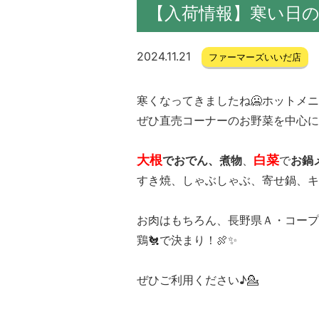
【入荷情報】寒い日
2024.11.21
ファーマーズいいだ店
寒くなってきましたね🥶ホットメ
ぜひ直売コーナーのお野菜を中心に
大根
白菜
でおでん、煮物
、
で
お鍋
すき焼、しゃぶしゃぶ、寄せ鍋、キ
お肉はもちろん、長野県Ａ・コープ
鶏🐔で決まり！🍖✨
ぜひご利用ください♪💁