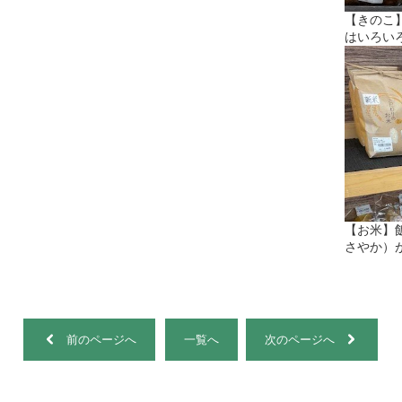
【きのこ
はいろい
【お米】
さやか）
前のページへ
一覧へ
次のページへ