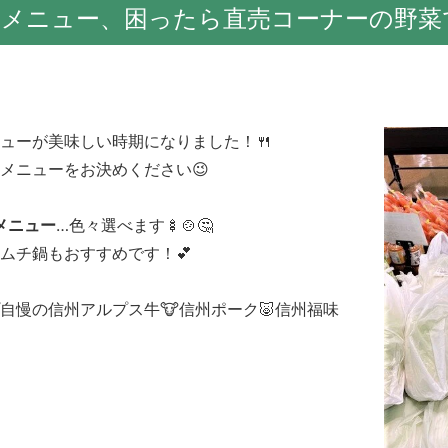
のメニュー、困ったら直売コーナーの野菜
ニューが美味しい時期になりました！🍴
メニューをお決めください😉
メニュー
…
色々選べます🍢🍲🤔
ムチ鍋もおすすめです！💕
自慢の信州アルプス牛🐮信州ポーク🐷信州福味