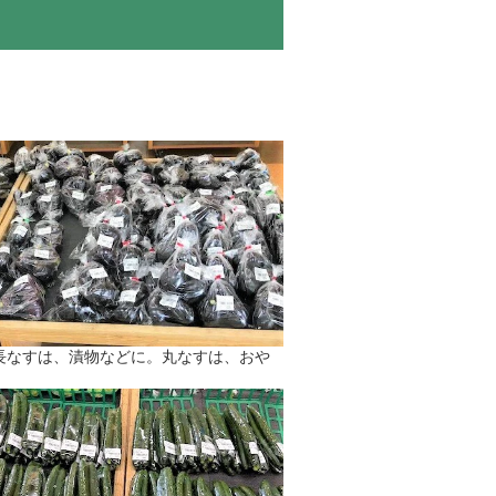
長なすは、漬物などに。丸なすは、おや
。