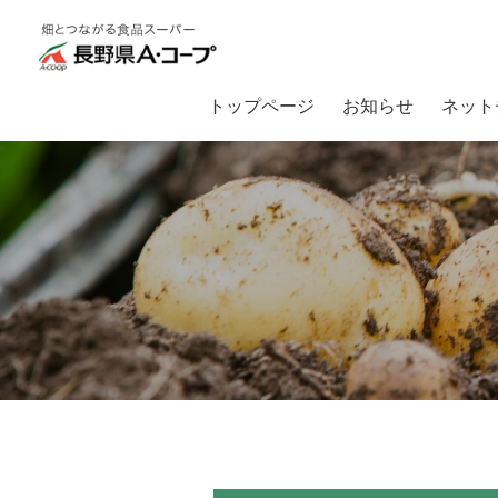
トップページ
お知らせ
ネット
トップ
畑とつながるA・コープ
【入荷情報】夏野菜が続々入荷中！！