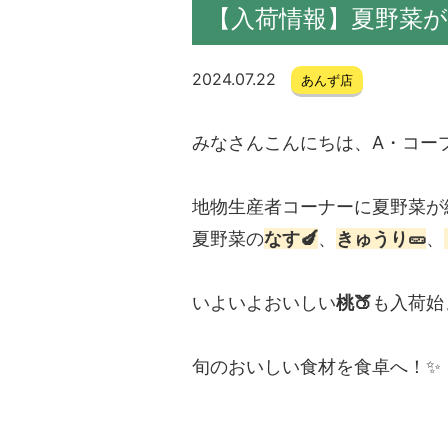
【入荷情報】夏野菜が
2024.07.22
あんず店
みなさんこんにちは、A・コー
地物生産者コーナーに夏野菜が
夏野菜の
なす🍆
、
きゅうり🥒
、
いよいよおいしい
桃🍑
も入荷始
旬のおいしい食材を食卓へ！✨