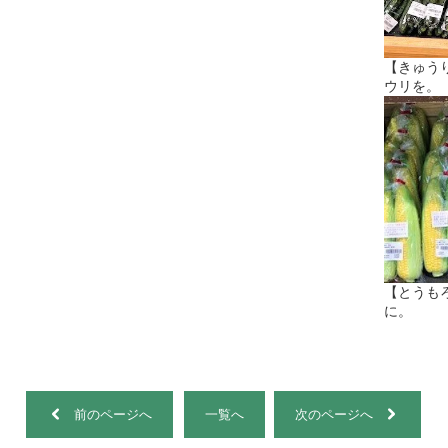
【きゅう
ウリを。
【とうも
に。
前のページへ
一覧へ
次のページへ