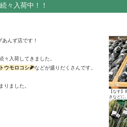
続々入荷中！！
プあんず店です！
続々入荷してきました。
トウモロコシ🌽
などが盛りだくさんです。
まりました。
【なす】
きなどに