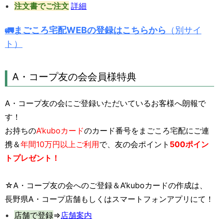
注文書でご注文
詳細
🚛まごころ宅配WEBの登録はこちらから
（別サイ
ト）
A・コープ友の会会員様特典
A・コープ友の会にご登録いただいているお客様へ朗報で
す！
お持ちの
A’kuboカード
のカード番号をまごころ宅配にご連
携＆
年間10万円以上ご利用
で、友の会ポイント
500ポイン
トプレゼント！
☆A・コープ友の会へのご登録＆A’kuboカードの作成は、
長野県A・コープ店舗もしくはスマートフォンアプリにて！
店舗で登録
⇒
店舗案内