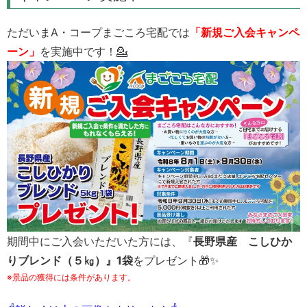
ただいまA・コープまごころ宅配では
「新規ご入会キャンペ
ーン」
を実施中です！💁
期間中にご入会いただいた方には、『
長野県産 こしひか
りブレンド（５㎏）』1袋
をプレゼント🎁✨
※景品の獲得には条件があります。